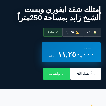
إمتلك شقة ايفوري ويست
الشيخ زايد بمساحة 250متراً
شقة
٢٥٠ م²
✓ متاحة
السعر
١١,٢٥٠,٠٠٠
جنيه
اتصل الآن
واتساب