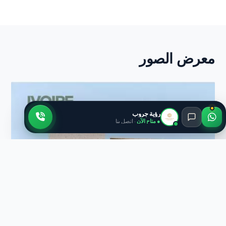
معرض الصور
رؤية جروب
● متاح الآن
· اتصل بنا