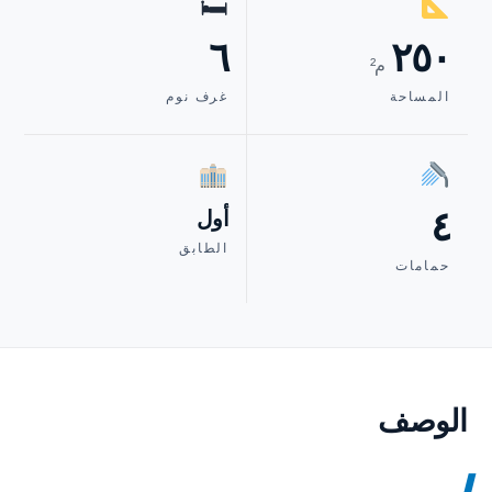
🛏
٦
٢٥٠
م²
المساحة
غرف نوم
٤
أول
الطابق
حمامات
الوصف