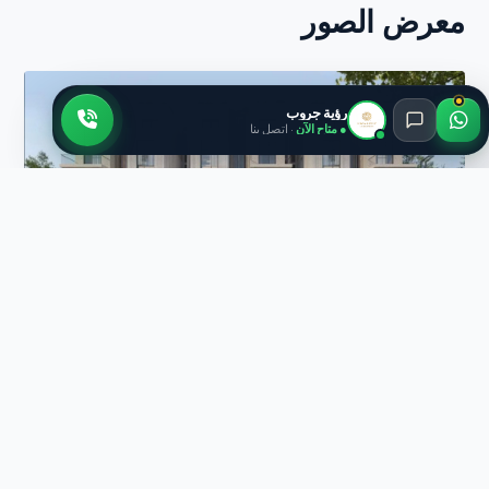
معرض الصور
رؤية جروب
● متاح الآن
· اتصل بنا