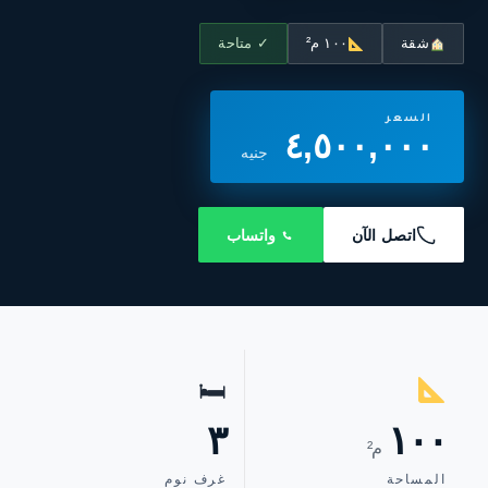
شقة
١٠٠ م²
✓ متاحة
السعر
٤,٥٠٠,٠٠٠
جنيه
اتصل الآن
واتساب
🛏
٣
١٠٠
م²
المساحة
غرف نوم