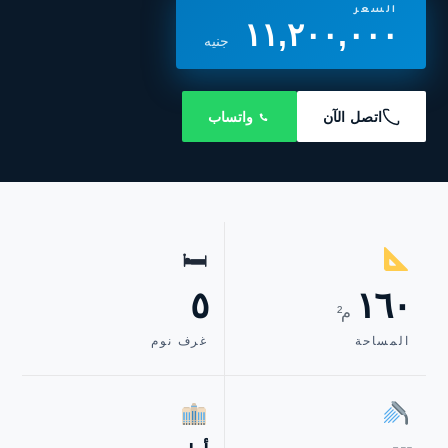
السعر
١١,٢٠٠,٠٠٠
جنيه
اتصل الآن
واتساب
🛏
٥
١٦٠
م²
المساحة
غرف نوم