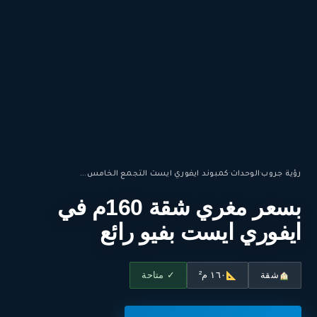
رؤية جروب
·
الوحدات
·
كمبوند ايفوري ايست التجمع الخامس...
بسعر مغري شقة 160م في
ايفوري ايست بفيو رائع
شقة
١٦٠ م²
✓ متاحة