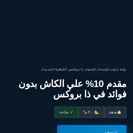
رؤية جروب
·
الوحدات
·
كمبوند ذا بروكس القاهرة الجديدة...
مقدم 10% علي الكاش بدون
فوائد في ذا بروكس
شقة
٢٠٠ م²
✓ متاحة
السعر