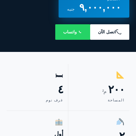
٩,٠٠٠,٠٠٠
جنيه
اتصل الآن
واتساب
🛏
٤
٢٠٠
م²
المساحة
غرف نوم
أول